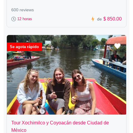
600 reviews
$ 850.00
12 horas
de
Se agota rápido
Tour Xochimilco y Coyoacán desde Ciudad de
México