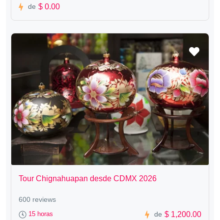
$ 0.00
de
Tour Chignahuapan desde CDMX 2026
600 reviews
$ 1,200.00
15 horas
de