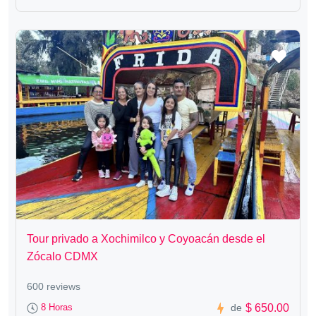
Tour privado a Xochimilco y Coyoacán desde el
Zócalo CDMX
600 reviews
$ 650.00
8 Horas
de