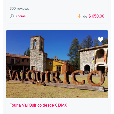
600 reviews
$ 650.00
8 horas
de
Tour a Val’Quirico desde CDMX