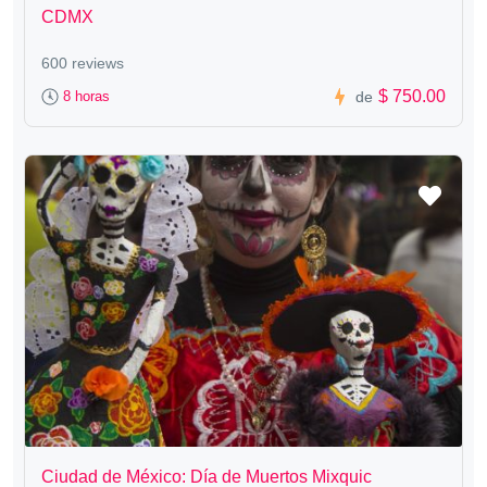
CDMX
600 reviews
$ 750.00
8 horas
de
Ciudad de México: Día de Muertos Mixquic