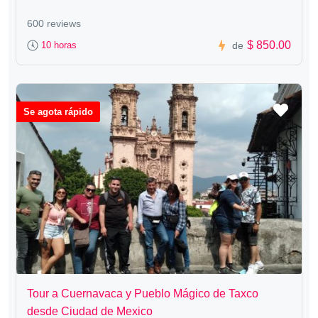
600 reviews
$ 850.00
10 horas
de
Se agota rápido
Tour a Cuernavaca y Pueblo Mágico de Taxco
desde Ciudad de Mexico