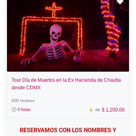
Tour Día de Muertos en la Ex Hacienda de Chautla
desde CDMX
600 reviews
$ 1,200.00
8 horas
de
RESERVAMOS CON LOS NOMBRES Y