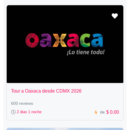
Tour a Oaxaca desde CDMX 2026
600 reviews
$ 0.00
2 dias 1 noche
de