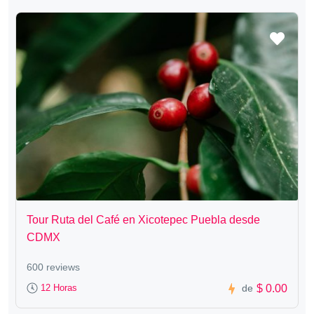
Tour Ruta del Café en Xicotepec Puebla desde
CDMX
600 reviews
$ 0.00
12 Horas
de