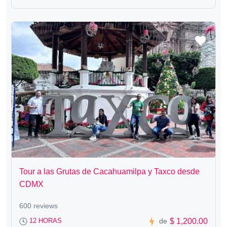
Tour a las Grutas de Cacahuamilpa y Taxco desde
CDMX
600 reviews
$ 1,200.00
12 HORAS
de